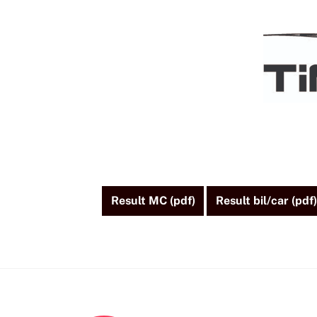
Skip
to
content
Result MC (pdf)
Result bil/car (pdf