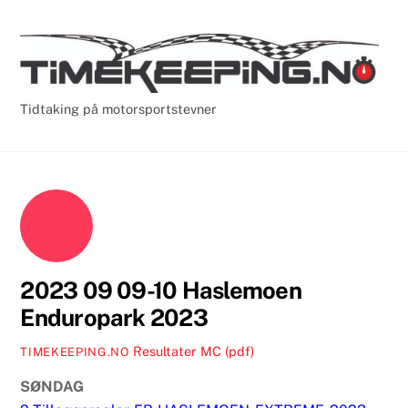
Skip
Cart
Men
to
content
Tidtaking på motorsportstevner
2023 09 09-10 Haslemoen
Enduropark 2023
Resultater MC (pdf)
TIMEKEEPING.NO
SØNDAG