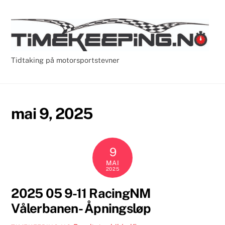
Skip
Cart
Men
to
content
Tidtaking på motorsportstevner
mai 9, 2025
9
MAI
2025
2025 05 9-11 RacingNM
Vålerbanen- Åpningsløp