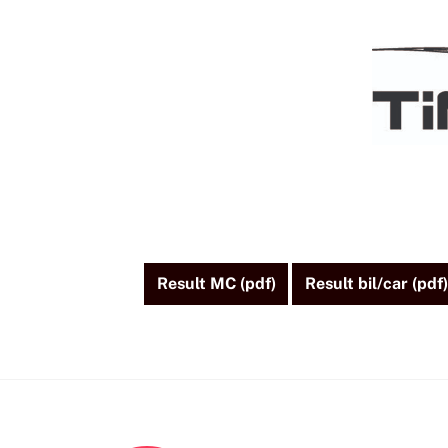
Skip
to
content
Result MC (pdf)
Result bil/car (pdf