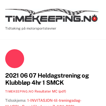
Skip
Cart
Men
to
content
Tidtaking på motorsportstevner
2021 06 07 Heldagstrening og
Klubbløp 4hr 1 SMCK
Resultater MC (pdf)
TIMEKEEPING.NO
Tidsskjema:
1-INVITASJON-til-treningsdag-