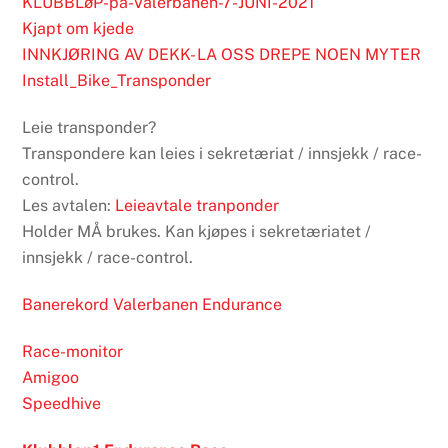
KLUBBLøP-pa-Vålerbanen-7-JUNI-2021
Kjapt om kjede
INNKJØRING AV DEKK- LA OSS DREPE NOEN MYTER
Install_Bike_Transponder
Leie transponder?
Transpondere kan leies i sekretæriat / innsjekk / race-
control.
Les avtalen:
Leieavtale tranponder
Holder MÅ brukes. Kan kjøpes i sekretæriatet /
innsjekk / race-control.
Banerekord Valerbanen Endurance
Race-monitor
Amigoo
Speedhive