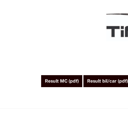
Skip
to
content
Result MC (pdf)
Result bil/car (pdf